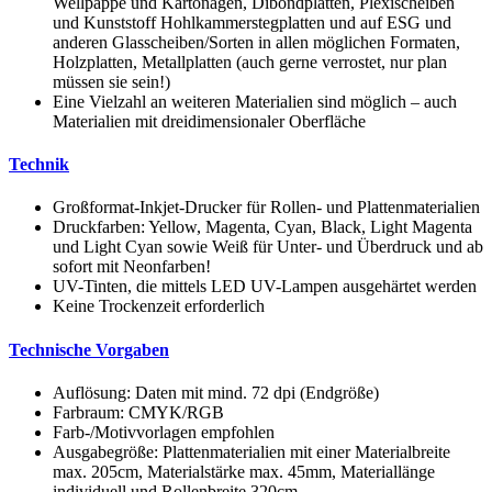
Wellpappe und Kartonagen, Dibondplatten, Plexischeiben
und Kunststoff Hohlkammerstegplatten und auf ESG und
anderen Glasscheiben/Sorten in allen möglichen Formaten,
Holzplatten, Metallplatten (auch gerne verrostet, nur plan
müssen sie sein!)
Eine Vielzahl an weiteren Materialien sind möglich – auch
Materialien mit dreidimensionaler Oberfläche
Technik
Großformat-Inkjet-Drucker für Rollen- und Plattenmaterialien
Druckfarben: Yellow, Magenta, Cyan, Black, Light Magenta
und Light Cyan sowie Weiß für Unter- und Überdruck und ab
sofort mit Neonfarben!
UV-Tinten, die mittels LED UV-Lampen ausgehärtet werden
Keine Trockenzeit erforderlich
Technische Vorgaben
Auflösung: Daten mit mind. 72 dpi (Endgröße)
Farbraum: CMYK/RGB
Farb-/Motivvorlagen empfohlen
Ausgabegröße: Plattenmaterialien mit einer Materialbreite
max. 205cm, Materialstärke max. 45mm, Materiallänge
individuell und Rollenbreite 320cm