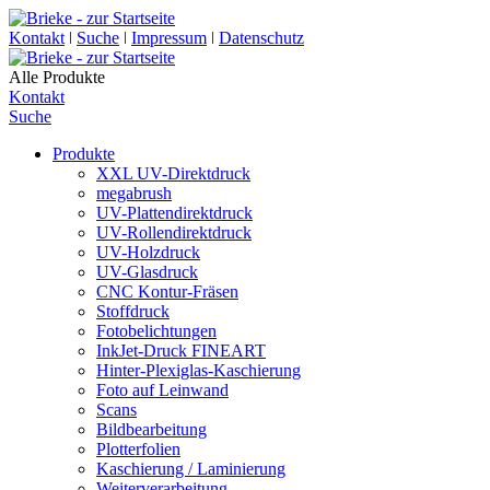
Kontakt
ǀ
Suche
ǀ
Impressum
ǀ
Datenschutz
Alle Produkte
Kontakt
Suche
Produkte
XXL UV-Direktdruck
megabrush
UV-Plattendirektdruck
UV-Rollendirektdruck
UV-Holzdruck
UV-Glasdruck
CNC Kontur-Fräsen
Stoffdruck
Fotobelichtungen
InkJet-Druck FINEART
Hinter-Plexiglas-Kaschierung
Foto auf Leinwand
Scans
Bildbearbeitung
Plotterfolien
Kaschierung / Laminierung
Weiterverarbeitung