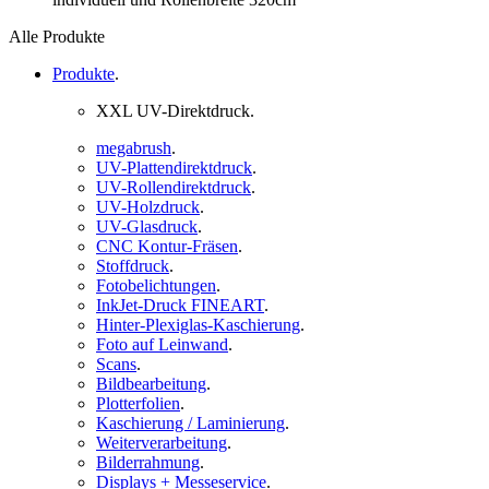
Alle Produkte
Produkte
.
XXL UV-Direktdruck
.
megabrush
.
UV-Plattendirektdruck
.
UV-Rollendirektdruck
.
UV-Holzdruck
.
UV-Glasdruck
.
CNC Kontur-Fräsen
.
Stoffdruck
.
Fotobelichtungen
.
InkJet-Druck FINEART
.
Hinter-Plexiglas-Kaschierung
.
Foto auf Leinwand
.
Scans
.
Bildbearbeitung
.
Plotterfolien
.
Kaschierung / Laminierung
.
Weiterverarbeitung
.
Bilderrahmung
.
Displays + Messeservice
.