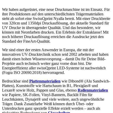
Wir haben aufgerüstet, eine neue Druckmaschine ist im Einsatz. Für
ihre Produktionen auf den unterschiedlichsten Trägermaterialien
steht ab sofort eine SwissQprint Nyalla bereit. Mit einer Druckbreite
von 320cm und 1350dpi Druckauflösung, der aktuelle Standard für
UV Drucke in überragender Qualität. Und das besondere, wir
können mit Neonfarben drucken. Ein Erlebnis der Extraklasse! Mit
noch höherer Druckauflösung erreichen die Ausdrucke jetzt den
Standard der FineArt-Qualität.
Wir sind einer der ersten Anwender in Europa, die mit der
innovativen UV-Drucktechnik schon seid 2002 arbeiten und haben
damit einen hohen Wissensvorsprung – damit Du für Deine Bild-
Projekte auch technisch weiter ganz vorne dran bist. Die
Energieeffizienz aller swissQprint LED-Systeme ist nachweislich
(Fogra ISO 20690:2018) hervorragend.
Bedruckbar sind
Plattenmaterialien
wie Dibond® (Alu Sandwich-
Platten), Kunststoffe wie Hartschaum in B1, Plexiglas® und
Lexan® sowie Holz, Pappen und Glas, ebenso
Rollenmaterialien
wie Papiere, SK-Folien, Vinyl-Bannern, Backlit Film für
Leuchtkästen, Dynajet® und viele weitere, auch ungewöhnliche
Träger. Dank Zusatzfarbe Weiß können durch Über- oder
Unterdrucken ganz spezielle Effekte erzielt werden – auch als
rückseitige Bedruckung von
Glasscheiben
.